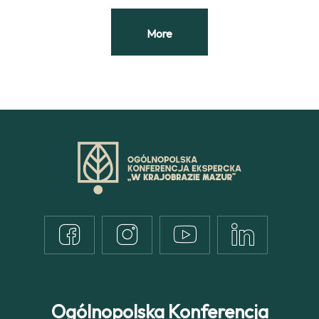
More
Ogólnopolska Konferencja