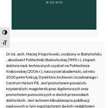
dr inż. arch
Toggle High Contrast
Toggle Font size
Dr inż. arch. Maciej Kłopotowski, urodzony w Białymstoku
, absolwent Politechniki Białostockiej (1995 r.), stopień
doktora nauk technicznych uzyskał na Politechnice
Krakowskiej (2004 r.), nauczyciel akademicki, od roku
2020 pełni funkcję Dyrektora Archiwum Uczelnianego i
Centrum Historii PB. Jest promotorem ponad stu
inżynierskich i magisterski prac dyplomowych oraz
promotorem pomocniczych w dwóch przewodach
doktorskich. Jest autorem kilkudziesięciu publikacji
naukowych w tym współautorem dwóch i redaktorem