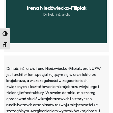
Irena Niedźwiecka-Filipiak
Dr hab. inż. arch.
Toggle High Contrast
Toggle Font size
Dr hab. inż. arch. Irena Niedźwiecka-Filipiak, prof. UPWr
jest architektem specjalizującym się w architekturze
krajobrazu, a w szczególności w zagadnieniach
związanych z kształtowaniem krajobrazu wiejskiego i
zielonej infrastruktury. W swoim dorobku ma szereg
opracowań studiów krajobrazowych i historyczno-
ruralistycznych oraz planów rozwoju miejscowości ze
szczególnym uwzględnieniem wyróżników krajobrazu i